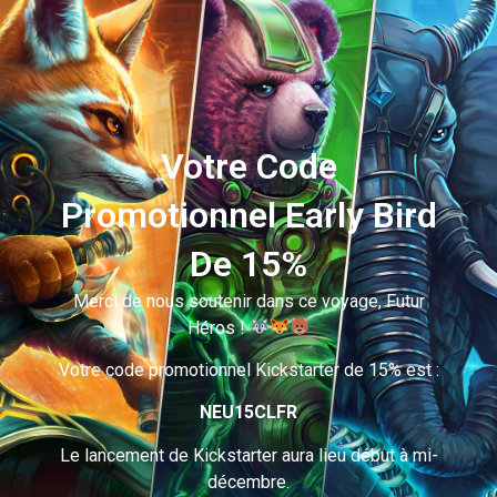
Votre Code
Promotionnel Early Bird
De 15%
Merci de nous soutenir dans ce voyage, Futur
Héros !
Votre code promotionnel Kickstarter de 15% est :
NEU15CLFR
Le lancement de Kickstarter aura lieu début à mi-
décembre.